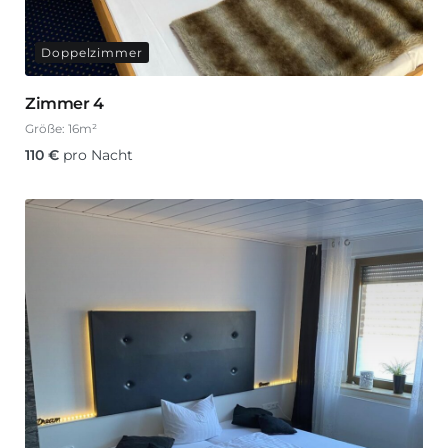
Doppelzimmer
Zimmer 4
Größe:
16m²
110
€
pro Nacht