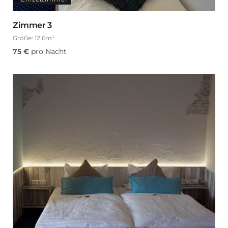
Zimmer 3
Größe:
12.6m²
75
€
pro Nacht