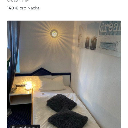
Größe:
47m²
140
€
pro Nacht
Einzelzimmer