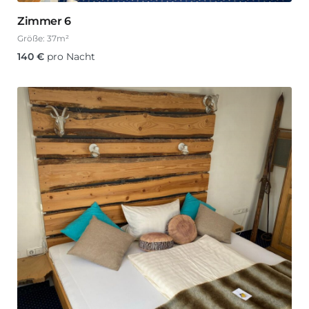
Zimmer 6
Größe:
37m²
140
€
pro Nacht